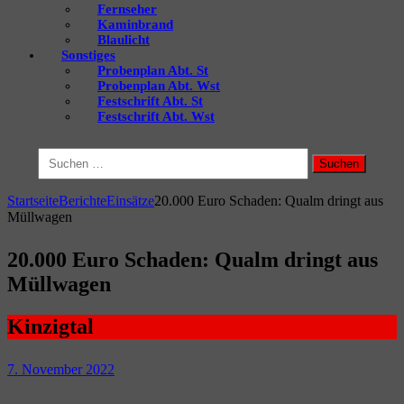
Fernseher
Kaminbrand
Blaulicht
Sonstiges
Probenplan Abt. St
Probenplan Abt. Wst
Festschrift Abt. St
Festschrift Abt. Wst
Suchen
nach:
Startseite
Berichte
Einsätze
20.000 Euro Schaden: Qualm dringt aus
Müllwagen
20.000 Euro Schaden: Qualm dringt aus
Müllwagen
Kinzigtal
7. November 2022