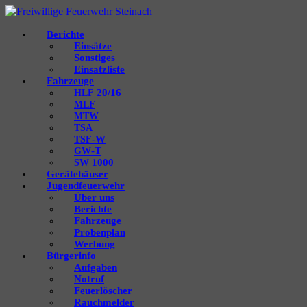
Berichte
Einsätze
Sonstiges
Einsatzliste
Fahrzeuge
20/16
HLF
MLF
MTW
TSA
‑W
TSF
‑T
GW
1000
SW
Gerätehäuser
Jugendfeuerwehr
Über uns
Berichte
Fahrzeuge
Probenplan
Werbung
Bürgerinfo
Aufgaben
Notruf
Feuerlöscher
Rauchmelder