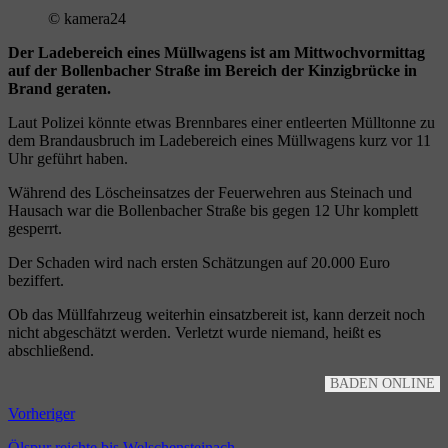
© kamera24
Der Lade­be­reich eines Müll­wa­gens ist am Mitt­woch­vor­mit­tag
auf der Bol­len­ba­cher Stra­ße im Bereich der Kin­zig­brü­cke in
Brand geraten.
Laut Poli­zei könn­te etwas Brenn­ba­res einer ent­leer­ten Müll­ton­ne zu
dem Brand­aus­bruch im Lade­be­reich eines Müll­wa­gens kurz vor 11
Uhr geführt haben.
Wäh­rend des Lösch­ein­sat­zes der Feu­er­weh­ren aus Stein­ach und
Hausach war die Bol­len­ba­cher Stra­ße bis gegen 12 Uhr kom­plett
gesperrt.
Der Scha­den wird nach ers­ten Schät­zun­gen auf 20.000 Euro
beziffert.
Ob das Müll­fahr­zeug wei­ter­hin ein­satz­be­reit ist, kann der­zeit noch
nicht abge­schätzt wer­den. Ver­letzt wur­de nie­mand, heißt es
abschließend.
BADEN ONLINE
Vorheriger
Ölspur reichte bis Welschensteinach