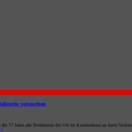
fahrerin verstorben
 die 77 Jah­re alte Bei­fah­re­rin des
im Kran­ken­haus an ihren Ver­let­z
VW
]