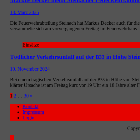
Markus Decker bleibt Steinacher Feuerwehrkom
13. März 2025
Die Feu­er­wehr­ab­tei­lung Stein­ach hat Mar­kus Decker auch für di
ver­sam­mel­te sich am vor­ver­gan­ge­nen Frei­tag im Feu­er­wehr­hau
Einsätze
Tödlicher Verkehrsunfall auf der
in Höhe Stei
B33
10. November 2024
Bei einem tra­gi­schen Ver­kehrs­un­fall auf der
in Höhe von Stein­
B33
klär­ter Ursa­che ist am Frei­tag kurz vor 19 Uhr ein 18 Jah­re alter F
Seitennummerierung
1
2
…
30
»
der
Kontakt
Impressum
Beiträge
Login
Copyri