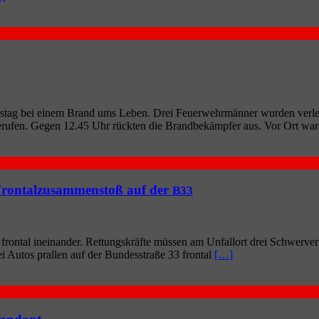
ers­tag bei einem Brand ums Leben. Drei Feu­er­wehr­män­ner wur­den ver­l
geru­fen. Gegen 12.45 Uhr rück­ten die Brand­be­kämp­fer aus. Vor Ort wa
h Frontalzusammenstoß auf der
B33
on­tal inein­an­der. Ret­tungs­kräf­te müs­sen am Unfall­ort drei Schwer­ver­l
i Autos pral­len auf der Bun­des­stra­ße 33 fron­tal
[…]