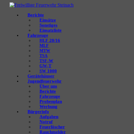
Berichte
Einsätze
Sonstiges
Einsatzliste
Fahrzeuge
20/16
HLF
MLF
MTW
TSA
‑W
TSF
‑T
GW
1000
SW
Gerätehäuser
Jugendfeuerwehr
Über uns
Berichte
Fahrzeuge
Probenplan
Werbung
Bürgerinfo
Aufgaben
Notruf
Feuerlöscher
Rauchmelder