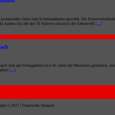
mandant
e kom­men­den Jah­re zum Kom­man­dan­ten gewählt. Die Feu­er­wehr­ab­tei­l
s. Es kamen fast alle der 50 Akti­ven und auch die Alters­wehr
[…]
nach
ach sind am Frei­tag­abend zwei 81 Jah­re alte Men­schen gestor­ben. Aus
ah­rer
[…]
ght © 2017 | Feuerwehr Steinach