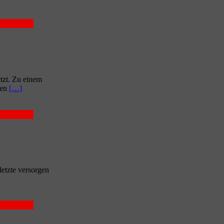
etzt. Zu einem
ren
[…]
etz­te ver­sor­gen