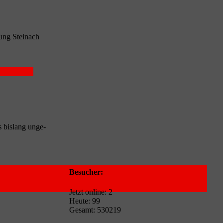
ung Stein­ach
 bis­lang unge­
Besucher:
Jetzt online: 2
Heute: 99
Gesamt: 530219