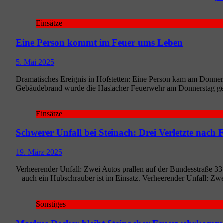
Einsätze
Eine Person kommt im Feuer ums Leben
5. Mai 2025
Dra­ma­ti­sches Ereig­nis in Hof­stet­ten: Eine Per­son kam am Don­n
Gebäu­de­brand wur­de die Has­la­cher Feu­er­wehr am Don­ners­tag 
Einsätze
Schwerer Unfall bei Steinach: Drei Verletzte nac
19. März 2025
Ver­hee­ren­der Unfall: Zwei Autos pral­len auf der Bun­des­stra­ße 33 fr
– auch ein Hub­schrau­ber ist im Ein­satz. Ver­hee­ren­der Unfall: Zwe
Sonstiges