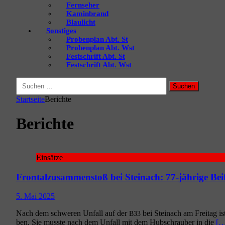
Fernseher
Kaminbrand
Blaulicht
Sonstiges
Probenplan Abt. St
Probenplan Abt. Wst
Festschrift Abt. St
Festschrift Abt. Wst
Suchen
nach:
Startseite
Berichte
Berichte
Einsätze
Frontalzusammenstoß bei Steinach: 77-jährige Bei
5. Mai 2025
Nach dem schwe­ren Unfall auf der
bei Stein­ach am Frei­tag ist
B33
ben. Sie muss­te nach dem Unfall mit dem Hub­schrau­ber in die
[…