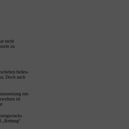
gar nicht
n­zeln zu
e­sche­hen bedeu­
Haus. Doch auch
us­set­zung ent­
­weh­ren ist
hr
r­zeug­wracks
l „Ret­tung“