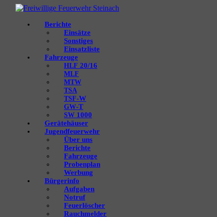
Berichte
Einsätze
Sonstiges
Einsatzliste
Fahrzeuge
20/16
HLF
MLF
MTW
TSA
‑W
TSF
‑T
GW
1000
SW
Gerätehäuser
Jugendfeuerwehr
Über uns
Berichte
Fahrzeuge
Probenplan
Werbung
Bürgerinfo
Aufgaben
Notruf
Feuerlöscher
Rauchmelder