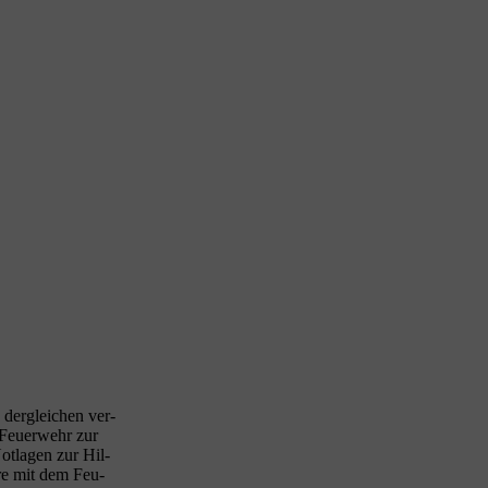
 der­glei­chen ver­
 Feu­er­wehr zur
t­la­gen zur Hil­
e­re mit dem Feu­