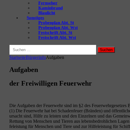
Fernseher
Kaminbrand
Blaulicht
Sonstiges
Probenplan Abt. St
Probenplan Abt. Wst
Festschrift Abt. St
Festschrift Abt. Wst
Suchen
nach:
Startseite
Bürgerinfo
Aufgaben
Aufgaben
der Freiwilligen Feuerwehr
Die Auf­ga­ben der Feu­er­wehr sind im §2 des Feu­er­wehr­ge­set­zes
(1) Die Feu­er­wehr hat bei Scha­den­feu­er (Brän­den) und öffent­li­che
ur­sacht sind, Hil­fe zu leis­ten und den Ein­zel­nen und das Gemein­
Ret­tung von Men­schen und Tie­ren aus lebens­be­droh­li­chen Lagen t
fe­leis­tung für Men­schen und Tie­re und zur Hil­fe­leis­tung für Schi