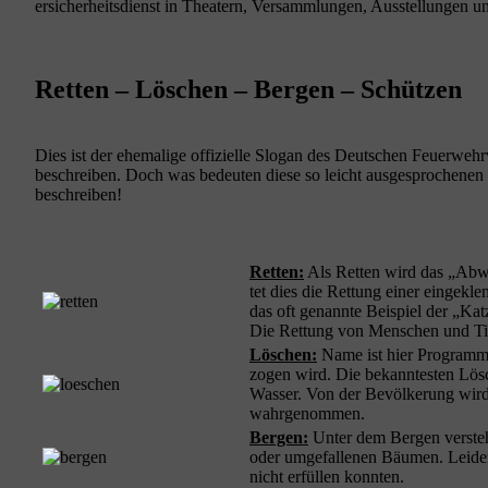
er­si­cher­heits­dienst in Thea­tern, Ver­samm­lun­gen, Aus­stel­lun­gen
Retten – Löschen – Bergen – Schützen
Dies ist der ehe­ma­li­ge offi­zi­el­le Slo­gan des Deut­schen Feu­er­weh
beschrei­ben. Doch was bedeu­ten die­se so leicht aus­ge­spro­che­nen W
beschreiben!
Ret­ten:
Als Ret­ten wird das „Abwen
tet dies die Ret­tung einer ein­ge­
das oft genann­te Bei­spiel der „Kat
Die Ret­tung von Men­schen und Tie­
Löschen:
Name ist hier Pro­gramm
zo­gen wird. Die bekann­tes­ten Lösch
Was­ser. Von der Bevöl­ke­rung wird 
wahrgenommen.
Ber­gen:
Unter dem Ber­gen ver­steh
oder umge­fal­le­nen Bäu­men. Lei­d
nicht erfül­len konnten.