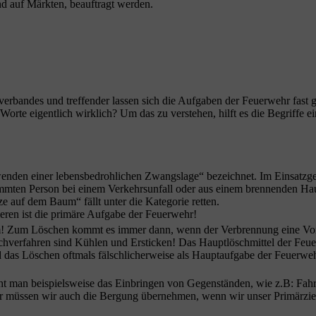
 und auf Märk­ten, beauf­tragt werden.
r­ver­ban­des und tref­fen­der las­sen sich die Auf­ga­ben der Feu­er­wehr fast 
or­te eigent­lich wirk­lich? Um das zu ver­ste­hen, hilft es die Begrif­fe ei
­den einer lebens­be­droh­li­chen Zwangs­la­ge“ bezeich­net. Im Ein­satz­g
klemm­ten Per­son bei einem Ver­kehrs­un­fall oder aus einem bren­nen­den 
­ze auf dem Baum“ fällt unter die Kate­go­rie retten.
ren ist die pri­mä­re Auf­ga­be der Feuerwehr!
! Zum Löschen kommt es immer dann, wenn der Ver­bren­nung eine Vor­a
­ver­fah­ren sind Küh­len und Ersti­cken! Das Haupt­lösch­mit­tel der Feu­er
das Löschen oft­mals fälsch­li­cher­wei­se als Haupt­auf­ga­be der Feu­er­we
t man bei­spiels­wei­se das Ein­brin­gen von Gegen­stän­den, wie z.B: Fah
er müs­sen wir auch die Ber­gung über­neh­men, wenn wir unser Pri­mär­zie