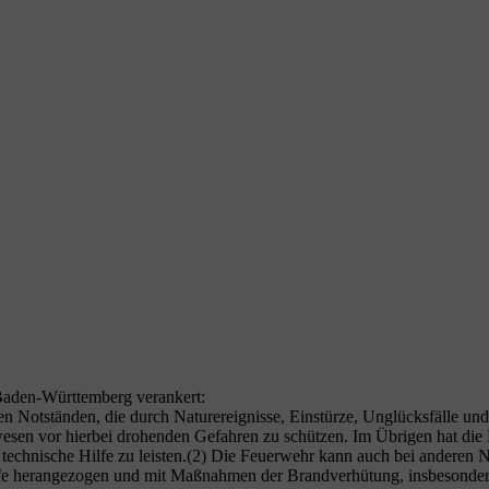
 Baden-Würt­tem­berg verankert:
n Not­stän­den, die durch Natur­er­eig­nis­se, Ein­stür­ze, Unglücks­fäl­le und
we­sen vor hier­bei dro­hen­den Gefah­ren zu schüt­zen. Im Übri­gen hat die
ech­ni­sche Hil­fe zu leisten.(2) Die Feu­er­wehr kann auch bei ande­ren No
f­fe her­an­ge­zo­gen und mit Maß­nah­men der Brand­ver­hü­tung, ins­be­son­d