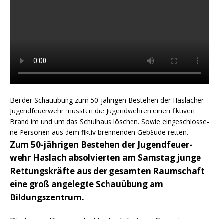
Bei der Schau­übung zum 50-jäh­ri­gen Bestehen der Has­la­cher
Jugend­feu­er­wehr muss­ten die Jugend­weh­ren einen fik­ti­ven
Brand im und um das Schul­haus löschen. Sowie ein­ge­schlos­se­
ne Per­so­nen aus dem fik­tiv bren­nen­den Gebäu­de retten.
Zum 50-jäh­ri­gen Bestehen der Jugend­feu­er­
wehr Has­lach absol­vier­ten am Sams­tag jun­ge
Ret­tungs­kräf­te aus der gesam­ten Raum­schaft
eine groß ange­leg­te Schau­übung am
Bildungszentrum.