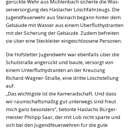
ge­rück­te Wehr aus Müh­len­bach sicher­te die Was­
ser­ver­sor­gung des Has­la­cher Lösch­fahr­zeugs. Die
Jugend­feu­er­wehr aus Stein­ach begann hin­ter dem
Gebäu­de mit Was­ser aus einem Über­flut­hy­dran­ten
mit der Siche­rung der Gebäu­de. Zudem befrei­ten
sie über eine Steck­lei­ter ein­ge­schlos­se­ne Personen.
Die Hof­stet­ter Jugend­wehr war eben­falls über die
Schul­stra­ße ange­rückt und bau­te, ver­sorgt von
einem Unter­flut­hy­dran­ten an der Kreu­zung
Richard-Wag­ner-Stra­ße, eine drit­te Lösch­stel­lung
auf.
„Das wich­tigs­te ist die Kame­rad­schaft. Und dass
wir raum­schafts­mä­ßig gut unter­wegs sind freut
mich ganz beson­ders“, beton­te Has­lachs Bür­ger­
meis­ter Phil­ipp Saar, der mit Lob nicht spar­te und
sich bei den Jugend­feu­er­weh­ren für die gute