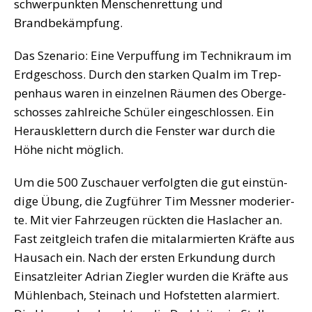
schwer­punk­ten Men­schen­ret­tung und
Brandbekämpfung.
Das Sze­na­rio: Eine Ver­puf­fung im Tech­nik­raum im
Erd­ge­schoss. Durch den star­ken Qualm im Trep­
pen­haus waren in ein­zel­nen Räu­men des Ober­ge­
schos­ses zahl­rei­che Schü­ler ein­ge­schlos­sen. Ein
Her­aus­klet­tern durch die Fens­ter war durch die
Höhe nicht möglich.
Um die 500 Zuschau­er ver­folg­ten die gut ein­stün­
di­ge Übung, die Zug­füh­rer Tim Mess­ner mode­rier­
te. Mit vier Fahr­zeu­gen rück­ten die Has­la­cher an.
Fast zeit­gleich tra­fen die mit­al­ar­mier­ten Kräf­te aus
Hausach ein. Nach der ers­ten Erkun­dung durch
Ein­satz­lei­ter Adri­an Zieg­ler wur­den die Kräf­te aus
Müh­len­bach, Stein­ach und Hof­stet­ten alar­miert.