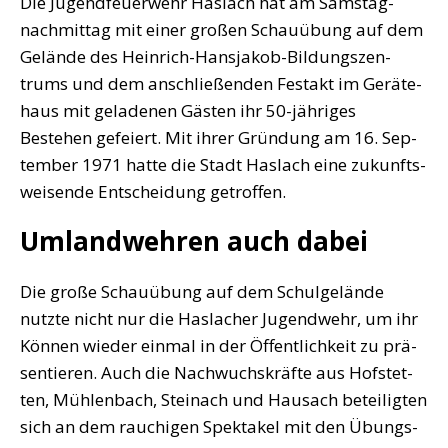
Die Jugend­feu­er­wehr Has­lach hat am Sams­tag­
nach­mit­tag mit einer gro­ßen Schau­übung auf dem
Gelän­de des Hein­rich-Hans­ja­kob-Bil­dungs­zen­
trums und dem anschlie­ßen­den Fest­akt im Gerä­te­
haus mit gela­de­nen Gäs­ten ihr 50-jäh­ri­ges
Bestehen gefei­ert. Mit ihrer Grün­dung am 16. Sep­
tem­ber 1971 hat­te die Stadt Has­lach eine zukunfts­
wei­sen­de Ent­schei­dung getroffen.
Umlandwehren auch dabei
Die gro­ße Schau­übung auf dem Schul­ge­län­de
nutz­te nicht nur die Has­la­cher Jugend­wehr, um ihr
Kön­nen wie­der ein­mal in der Öffent­lich­keit zu prä­
sen­tie­ren. Auch die Nach­wuchs­kräf­te aus Hof­stet­
ten, Müh­len­bach, Stein­ach und Hausach betei­lig­ten
sich an dem rau­chi­gen Spek­ta­kel mit den Übungs­