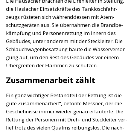
Die Hausa­cher brach­ten die Dreh­lei­ter in Stel­lung,
die Has­la­cher Ein­satz­kräf­te des Tank­lösch­fahr­
zeugs rüs­te­ten sich wäh­rend­des­sen mit Atem­
schutz­ge­rä­ten aus. Sie über­nah­men die Brand­be­
kämp­fung und Per­so­nen­ret­tung im Innern des
Gebäu­des, unter ande­rem mit der Steck­lei­ter. Die
Schlauch­wa­gen­be­sat­zung bau­te die Was­ser­ver­sor­
gung auf, um den Rest des Gebäu­des vor einem
Über­grei­fen der Flam­men zu schützen.
Zusammenarbeit zählt
„
Ein ganz wich­ti­ger Bestand­teil der Ret­tung ist die
gute Zusam­men­ar­beit“, beton­te Mess­ner, der die
Gescheh­nis­se immer wie­der genau erläu­ter­te. Die
Ret­tung der Per­so­nen mit Dreh- und Steck­lei­ter ver­
lief trotz des vie­len Qualms rei­bungs­los. Die nach­