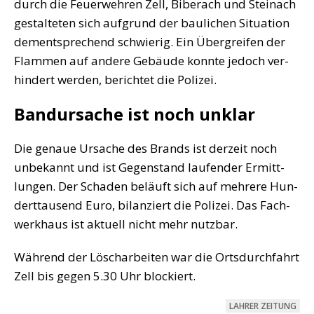
durch die Feu­er­weh­ren Zell, Biber­ach und Stein­ach
gestal­te­ten sich auf­grund der bau­li­chen Situa­ti­on
dem­entspre­chend schwie­rig. Ein Über­grei­fen der
Flam­men auf ande­re Gebäu­de konn­te jedoch ver­
hin­dert wer­den, berich­tet die Polizei.
Bandursache ist noch unklar
Die genaue Ursa­che des Brands ist der­zeit noch
unbe­kannt und ist Gegen­stand lau­fen­der Ermitt­
lun­gen. Der Scha­den beläuft sich auf meh­re­re Hun­
dert­tau­send Euro, bilan­ziert die Poli­zei. Das Fach­
werk­haus ist aktu­ell nicht mehr nutzbar.
Wäh­rend der Lösch­ar­bei­ten war die Orts­durch­fahrt
Zell bis gegen 5.30 Uhr blockiert.
LAH­RER ZEITUNG