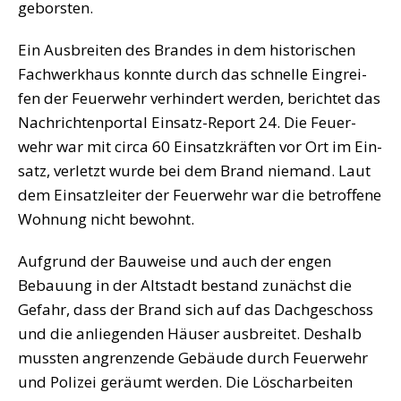
geborsten.
Ein Aus­brei­ten des Bran­des in dem his­to­ri­schen
Fach­werk­haus konn­te durch das schnel­le Ein­grei­
fen der Feu­er­wehr ver­hin­dert wer­den, berich­tet das
Nach­rich­ten­por­tal Ein­satz-Report 24. Die Feu­er­
wehr war mit cir­ca 60 Ein­satz­kräf­ten vor Ort im Ein­
satz, ver­letzt wur­de bei dem Brand nie­mand. Laut
dem Ein­satz­lei­ter der Feu­er­wehr war die betrof­fe­ne
Woh­nung nicht bewohnt.
Auf­grund der Bau­wei­se und auch der engen
Bebau­ung in der Alt­stadt bestand zunächst die
Gefahr, dass der Brand sich auf das Dach­ge­schoss
und die anlie­gen­den Häu­ser aus­brei­tet. Des­halb
muss­ten angren­zen­de Gebäu­de durch Feu­er­wehr
und Poli­zei geräumt wer­den. Die Lösch­ar­bei­ten