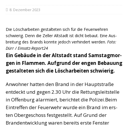
8. Dezember 2023
Die Lösch­ar­bei­ten gestal­te­ten sich für die Feu­er­weh­ren
schwie­rig. Denn die Zel­ler Alt­stadt ist dicht bebaut. Eine Aus­
brei­tung des Brands konn­te jedoch ver­hin­dert wer­den.
Foto:
Dürr / Einsatz-Report24
Ein Gebäu­de in der Alt­stadt stand Sams­tag­mor­
gen in Flam­men. Auf­grund der engen Bebau­ung
gestal­te­ten sich die Lösch­ar­bei­ten schwierig.
Anwoh­ner hat­ten den Brand in der Haupt­stra­ße
ent­deckt und gegen 2.30 Uhr die Ret­tungs­leit­stel­le
in Offen­burg alar­miert, berich­tet die Polizei.Beim
Ein­tref­fen der Feu­er­wehr wur­de ein Brand im ers­
ten Ober­ge­schoss fest­ge­stellt. Auf Grund der
Brand­ent­wick­lung waren bereits ers­te Fens­ter