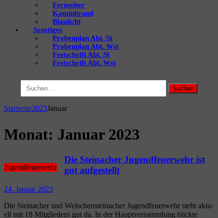
Fernseher
Kaminbrand
Blaulicht
Sonstiges
Probenplan Abt. St
Probenplan Abt. Wst
Festschrift Abt. St
Festschrift Abt. Wst
Suchen
nach:
Startseite
2023
Januar
Monat:
Januar 2023
Die Steinacher Jugendfeuerwehr ist
Jugendfeuerwehr
gut aufgestellt
24. Januar 2023
Die Steinacher und Wel­schen­steinacher Jugend­feu­er­wehr steht aktu­
ell mit 18 Mit­glie­dern gut da. In der Haupt­ver­samm­lung blick­te