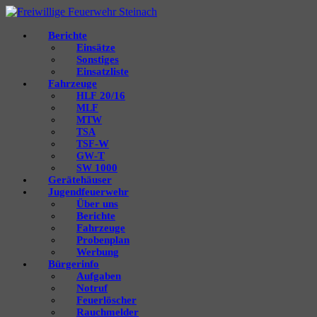
Berichte
Einsätze
Sonstiges
Einsatzliste
Fahrzeuge
20/16
HLF
MLF
MTW
TSA
‑W
TSF
‑T
GW
1000
SW
Gerätehäuser
Jugendfeuerwehr
Über uns
Berichte
Fahrzeuge
Probenplan
Werbung
Bürgerinfo
Aufgaben
Notruf
Feuerlöscher
Rauchmelder