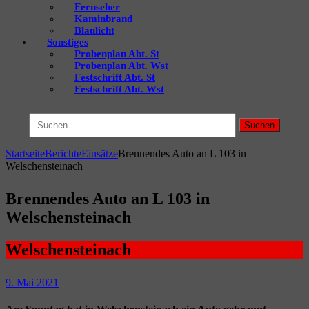
Fernseher
Kaminbrand
Blaulicht
Sonstiges
Probenplan Abt. St
Probenplan Abt. Wst
Festschrift Abt. St
Festschrift Abt. Wst
Suchen
nach:
Startseite
Berichte
Einsätze
Brennendes Auto an L 103 in
Welschensteinach
Brennendes Auto an L 103 in
Welschensteinach
Welschensteinach
9. Mai 2021