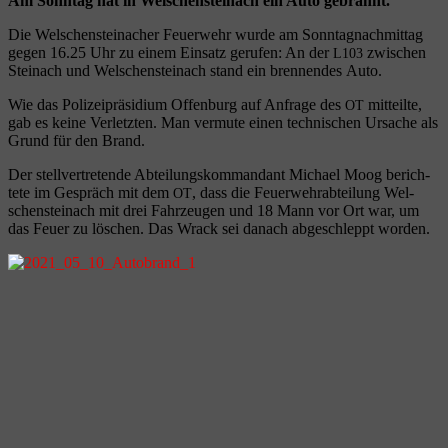
Am Sonn­tag hat in Wel­schen­stein­ach ein Auto gebrannt.
Die Wel­schen­steinacher Feu­er­wehr wur­de am Sonn­tag­nach­mit­tag
gegen 16.25 Uhr zu einem Ein­satz geru­fen: An der
zwi­schen
L103
Stein­ach und Wel­schen­stein­ach stand ein bren­nen­des Auto.
Wie das Poli­zei­prä­si­di­um Offen­burg auf Anfra­ge des
mit­teil­te,
OT
gab es kei­ne Ver­letz­ten. Man ver­mu­te einen tech­ni­schen Ursa­che als
Grund für den Brand.
Der stell­ver­tre­ten­de Abtei­lungs­kom­man­dant Micha­el Moog berich­
te­te im Gespräch mit dem
, dass die Feu­er­wehr­ab­tei­lung Wel­
OT
schen­stein­ach mit drei Fahr­zeu­gen und 18 Mann vor Ort war, um
das Feu­er zu löschen. Das Wrack sei danach abge­schleppt worden.