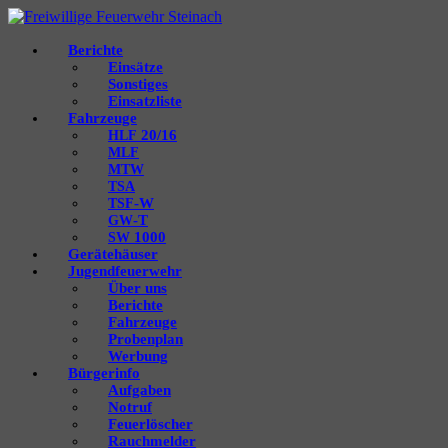
Berichte
Einsätze
Sonstiges
Einsatzliste
Fahrzeuge
20/16
HLF
MLF
MTW
TSA
‑W
TSF
‑T
GW
1000
SW
Gerätehäuser
Jugendfeuerwehr
Über uns
Berichte
Fahrzeuge
Probenplan
Werbung
Bürgerinfo
Aufgaben
Notruf
Feuerlöscher
Rauchmelder