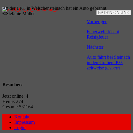
An der
in Wel­schen­stein­ach hat ein Auto gebrannt.
L103
BADEN ONLINE
©Ste­fa­nie Müller
Vorheriger
Feuerwehr löscht
Reisigfeuer
Nächster
Auto fährt bei Steinach
in den Graben:
B33
zeitweise gesperrt
Besucher:
Jetzt online: 4
Heute: 274
Gesamt: 531164
Kontakt
Impressum
Login