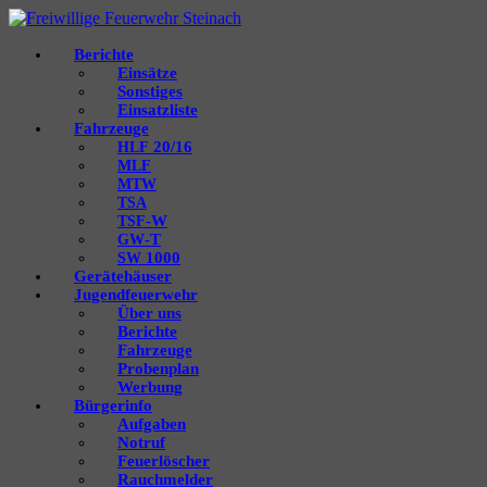
Berichte
Einsätze
Sonstiges
Einsatzliste
Fahrzeuge
20/16
HLF
MLF
MTW
TSA
‑W
TSF
‑T
GW
1000
SW
Gerätehäuser
Jugendfeuerwehr
Über uns
Berichte
Fahrzeuge
Probenplan
Werbung
Bürgerinfo
Aufgaben
Notruf
Feuerlöscher
Rauchmelder