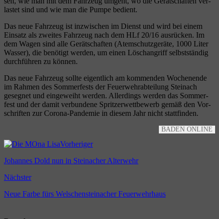
sen, wie man mit dem Fahr­zeug umgeht, wo die Gerät­schaf­ten ver­
las­tet sind und wie man die Pum­pe bedient.
Das neue Fahr­zeug ist inzwi­schen im Dienst und wird bei einem
Ein­satz als zwei­tes Fahr­zeug nach dem HLf 20/16 aus­rü­cken. Im
dem Wagen sind alle Gerät­schaf­ten (Atem­schutz­ge­rä­te, 1000 Liter
Was­ser), die benö­tigt wer­den, um einen Lösch­an­griff selbst­stän­dig
durch­füh­ren zu können.
Das neue Fahr­zeug soll­te eigent­lich am kom­men­den Wochen­en­de
im Rah­men des Som­mer­fests der Feu­er­wehr­ab­tei­lung Stein­ach
geseg­net und ein­ge­weiht wer­den. Aller­dings wer­den das Som­mer­
fest und der damit ver­bun­de­ne Sprit­zer­wett­be­werb gemäß den Vor­
schrif­ten zur Coro­na-Pan­de­mie in die­sem Jahr nicht stattfinden.
BADEN ONLINE
Vorheriger
Johannes Dold nun in Steinacher Alterwehr
Nächster
Neue Farbe fürs Welschensteinacher Feuerwehrhaus