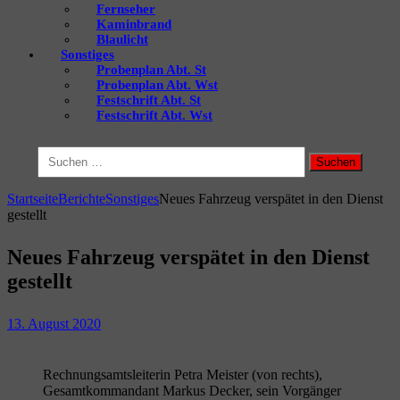
Fernseher
Kaminbrand
Blaulicht
Sonstiges
Probenplan Abt. St
Probenplan Abt. Wst
Festschrift Abt. St
Festschrift Abt. Wst
Suchen
nach:
Startseite
Berichte
Sonstiges
Neues Fahrzeug verspätet in den Dienst
gestellt
Neues Fahrzeug verspätet in den Dienst
gestellt
13. August 2020
Rechnungsamtsleiterin Petra Meister (von rechts),
Gesamtkommandant Markus Decker, sein Vorgänger