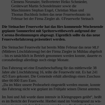
Clemens Neumaier, Stellvertreter Heiko Schmieder,
Gerätewart Martin Schondelmaier sowie die
Maschinisten Stephan Engel, Christian Maas und
Thomas Buchholz holten das neue Feuerwehrauto im
Februar bei der Firma Ziegler ab. ©Feuerwehr Steinach
Die Steinacher Feu­er­wehr hat das fürs kom­men­de Wochen­en­de
geplan­te Som­mer­fest mit Sprit­zer­wett­be­werb auf­grund der
Coro­na-Bestim­mun­gen abge­sagt. Eigent­lich soll­te da das neue
Feu­er­wehr­fahr­zeug prä­sen­tiert werden.
Die Steinacher Feu­er­wehr hat bereits Mit­te Febru­ar das neue
MLF
(Mitt­le­res Lösch­fahr­zeug) bei der Fir­ma Zieg­ler in Mühl­au abge­holt
– bis es tat­säch­lich in Betrieb genom­men wer­den konn­te, dau­er­te es
coro­nabe­dingt aller­dings noch eini­ge Monate.
Das Fahr­zeug sei eine Ersatz­be­schaf­fung für das mitt­ler­wei­le 38
Jah­re alte Lösch­fahr­zeug 16, teil­te die Feu­er­wehr mit. Es hat 241
425 Euro gekos­tet. Die Gemein­de erhält aller­dings einen Zuschuss
über 66 000 Euro Euro.
„Da im März unse­re Pro­be­ar­beit ein­ge­stellt wer­den muss­te, konn­te
das Fahr­zeug nicht wie geplant im Früh­jahr sei­nen Dienst antreten.
Im Juni und Juli wur­de dann inten­siv in Klein­grup­pen geübt“, heißt
es im Bericht der Feu­er­wehr. Hier­bei stand im Vor­der­grund zu wis­