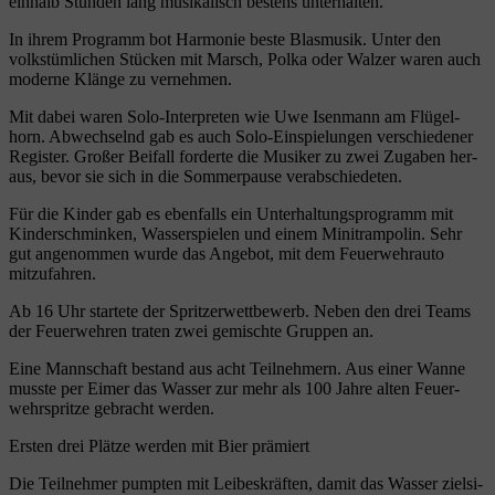
ein­halb Stun­den lang musi­ka­lisch bes­tens unterhalten.
In ihrem Pro­gramm bot Har­mo­nie bes­te Blas­mu­sik. Unter den
volks­tüm­li­chen Stü­cken mit Marsch, Pol­ka oder Wal­zer waren auch
moder­ne Klän­ge zu vernehmen.
Mit dabei waren Solo-Inter­pre­ten wie Uwe Isen­mann am Flü­gel­
horn. Abwech­selnd gab es auch Solo-Ein­spie­lun­gen ver­schie­de­ner
Regis­ter. Gro­ßer Bei­fall for­der­te die Musi­ker zu zwei Zuga­ben her­
aus, bevor sie sich in die Som­mer­pau­se verabschiedeten.
Für die Kin­der gab es eben­falls ein Unter­hal­tungs­pro­gramm mit
Kin­der­schmin­ken, Was­ser­spie­len und einem Mini­tram­po­lin. Sehr
gut ange­nom­men wur­de das Ange­bot, mit dem Feu­er­wehr­au­to
mitzufahren.
Ab 16 Uhr star­te­te der Sprit­zer­wett­be­werb. Neben den drei Teams
der Feu­er­weh­ren tra­ten zwei gemisch­te Grup­pen an.
Eine Mann­schaft bestand aus acht Teil­neh­mern. Aus einer Wan­ne
muss­te per Eimer das Was­ser zur mehr als 100 Jah­re alten Feu­er­
wehr­sprit­ze gebracht werden.
Ers­ten drei Plät­ze wer­den mit Bier prämiert
Die Teil­neh­mer pump­ten mit Lei­bes­kräf­ten, damit das Was­ser ziel­si­