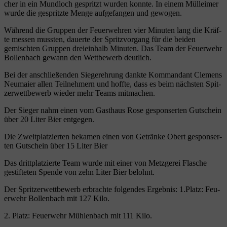
cher in ein Mund­loch gespritzt wur­den konn­te. In einem Müll­ei­mer
wur­de die gespritz­te Men­ge auf­ge­fan­gen und gewogen.
Wäh­rend die Grup­pen der Feu­er­weh­ren vier Minu­ten lang die Kräf­
te mes­sen muss­ten, dau­er­te der Spritz­vor­gang für die bei­den
gemisch­ten Grup­pen drei­ein­halb Minu­ten. Das Team der Feu­er­wehr
Bol­len­bach gewann den Wett­be­werb deutlich.
Bei der anschlie­ßen­den Sie­ger­eh­rung dank­te Kom­man­dant Cle­mens
Neu­mai­er allen Teil­neh­mern und hoff­te, dass es beim nächs­ten Spit­
zer­wett­be­werb wie­der mehr Teams mitmachen.
Der Sie­ger nahm einen vom Gast­haus Rose gespon­ser­ten Gut­schein
über 20 Liter Bier entgegen.
Die Zweit­plat­zier­ten beka­men einen von Geträn­ke Obert gespon­ser­
ten Gut­schein über 15 Liter Bier
Das dritt­plat­zier­te Team wur­de mit einer von Metz­ge­rei Fla­sche
gestif­te­ten Spen­de von zehn Liter Bier belohnt.
Der Sprit­zer­wett­be­werb erbrach­te fol­gen­des Ergeb­nis: 1.Platz: Feu­
er­wehr Bol­len­bach mit 127 Kilo.
2. Platz: Feu­er­wehr Müh­len­bach mit 111 Kilo.