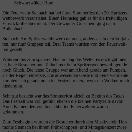
Schwarzwälder Bote
Die Feu­er­wehr Stein­ach hat bei ihren Som­mer­fest den 30. Sprit­zer­
wett­be­werb ver­an­stal­tet. Einen Heim­sieg gab es für die frei­wil­li­gen
Ein­satz­kräf­te aber nicht. Der Gewin­ner-Gut­schein ging nach
Bollenbach
Stein­ach. Am Sprit­zer­wett­be­werb nah­men, anders als in den Vor­jah­
ren, nur fünf Grup­pen teil. Drei Teams wur­den von den Feu­er­weh­
ren gestellt.
Wäh­rend bis zum spä­te­ren Nach­mit­tag das Wet­ter es noch gut mein­
te, hat­te Besu­cher und Teil­neh­mer beim Sprit­zer­wett­be­werb gera­de
noch Glück. Die letz­te Grup­pe war am Abend gera­de am Pum­pen,
als der Regen ein­setz­te. Die anwe­sen­den Gäs­te und Feu­er­wehr­leu­te
konn­ten sich gera­de noch ins Fest­zelt ret­ten, bevor ein Wol­ken­bruch
niederging.
Sehr gut besucht war das Som­mer­fest gleich zu Beginn des Tages.
Das Fest­zelt war voll gefüllt, eben­so die klei­nen Par­ty­zel­te davor.
Auch Kame­ra­den von benach­bar­ten Feu­er­weh­ren waren
gekommen.
Zum Fest­be­ginn wur­den die Besu­cher durch den Musik­ver­ein Har­
mo­nie Stein­ach bei ihrem Früh­schop­pen- und Mit­tags­kon­zert zwei­