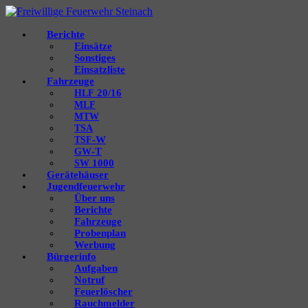
Berichte
Einsätze
Sonstiges
Einsatzliste
Fahrzeuge
20/16
HLF
MLF
MTW
TSA
‑W
TSF
‑T
GW
1000
SW
Gerätehäuser
Jugendfeuerwehr
Über uns
Berichte
Fahrzeuge
Probenplan
Werbung
Bürgerinfo
Aufgaben
Notruf
Feuerlöscher
Rauchmelder