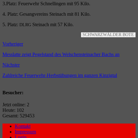
3.Platz: Feu­er­wehr Schnell­in­gen mit 95 Kilo.
4. Platz: Gesang­ver­eins Stein­ach mit 81 Kilo.
5. Platz:
Stein­ach mit 57 Kilo.
DLRG
SCHWARZ­WÄL­DER BOTE
Vorheriger
Messlatte zeigt Pegelstand des Welschensteinacher Bachs an
Nächster
Zahlreiche Feuerwehr-Herbstübungen im ganzen Kinzigtal
Besucher:
Jetzt online: 2
Heute: 102
Gesamt: 529453
Kontakt
Impressum
Login