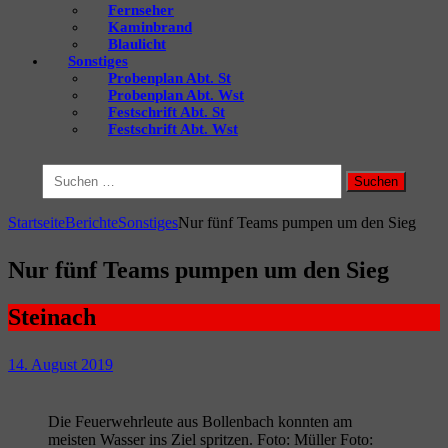
Fernseher
Kaminbrand
Blaulicht
Sonstiges
Probenplan Abt. St
Probenplan Abt. Wst
Festschrift Abt. St
Festschrift Abt. Wst
Suchen
nach:
Startseite
Berichte
Sonstiges
Nur fünf Teams pumpen um den Sieg
Nur fünf Teams pumpen um den Sieg
Steinach
14. August 2019
Die Feuerwehrleute aus Bollenbach konnten am
meisten Wasser ins Ziel spritzen. Foto: Müller Foto: