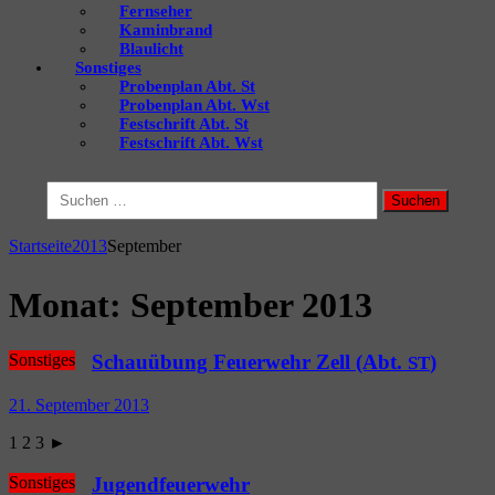
Fernseher
Kaminbrand
Blaulicht
Sonstiges
Probenplan Abt. St
Probenplan Abt. Wst
Festschrift Abt. St
Festschrift Abt. Wst
Suchen
nach:
Startseite
2013
September
Monat:
September 2013
Sonstiges
Schauübung Feuerwehr Zell (Abt.
)
ST
21. September 2013
1 2 3 ►
Sonstiges
Jugendfeuerwehr