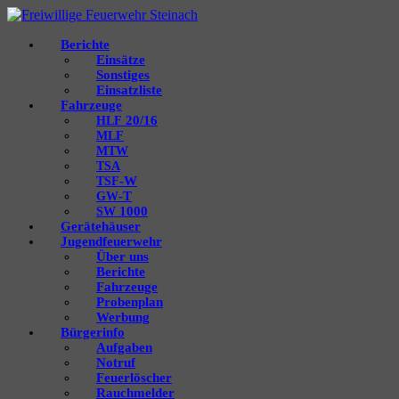
Berichte
Einsätze
Sonstiges
Einsatzliste
Fahrzeuge
20/16
HLF
MLF
MTW
TSA
‑W
TSF
‑T
GW
1000
SW
Gerätehäuser
Jugendfeuerwehr
Über uns
Berichte
Fahrzeuge
Probenplan
Werbung
Bürgerinfo
Aufgaben
Notruf
Feuerlöscher
Rauchmelder