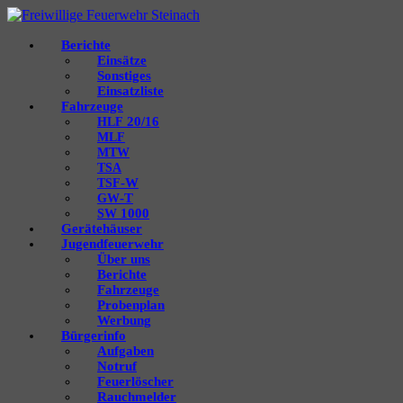
Berichte
Einsätze
Sonstiges
Einsatzliste
Fahrzeuge
20/16
HLF
MLF
MTW
TSA
‑W
TSF
‑T
GW
1000
SW
Gerätehäuser
Jugendfeuerwehr
Über uns
Berichte
Fahrzeuge
Probenplan
Werbung
Bürgerinfo
Aufgaben
Notruf
Feuerlöscher
Rauchmelder