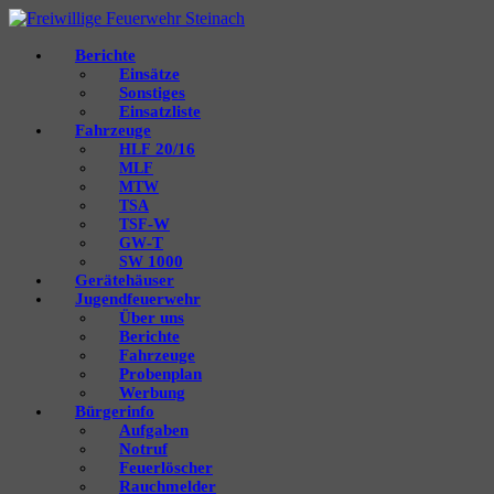
Berichte
Einsätze
Sonstiges
Einsatzliste
Fahrzeuge
20/16
HLF
MLF
MTW
TSA
‑W
TSF
‑T
GW
1000
SW
Gerätehäuser
Jugendfeuerwehr
Über uns
Berichte
Fahrzeuge
Probenplan
Werbung
Bürgerinfo
Aufgaben
Notruf
Feuerlöscher
Rauchmelder