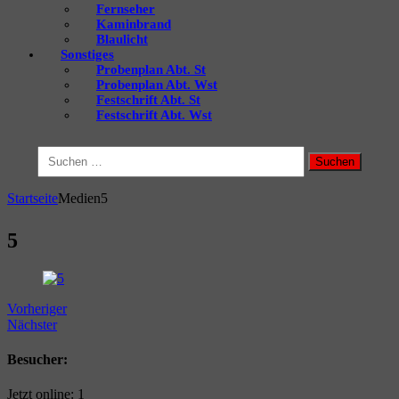
Fernseher
Kaminbrand
Blaulicht
Sonstiges
Probenplan Abt. St
Probenplan Abt. Wst
Festschrift Abt. St
Festschrift Abt. Wst
Suchen
nach:
Startseite
Medien
5
5
Vorheriger
Nächster
Besucher:
Jetzt online: 1