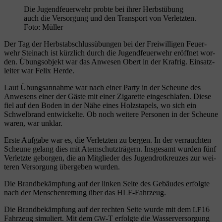
Die Jugendfeuerwehr probte bei ihrer Herbstübung
auch die Versorgung und den Transport von Verletzten.
Foto: Müller
Der Tag der Herbst­ab­schluss­übun­gen bei der Frei­wil­li­gen Feu­er­
wehr Stein­ach ist kürz­lich durch die Jugend­feu­er­wehr eröff­net wor­
den. Übungs­ob­jekt war das Anwe­sen Obert in der Krafrig. Ein­satz­
lei­ter war Felix Herde.
Laut Übungs­an­nah­me war nach einer Par­ty in der Scheu­ne des
Anwe­sens einer der Gäs­te mit einer Ziga­ret­te ein­ge­schla­fen. Die­se
fiel auf den Boden in der Nähe eines Holz­sta­pels, wo sich ein
Schwel­brand ent­wi­ckel­te. Ob noch wei­te­re Per­so­nen in der Scheu­ne
waren, war unklar.
Ers­te Auf­ga­be war es, die Ver­letz­ten zu ber­gen. In der ver­rauch­ten
Scheu­ne gelang dies mit Atem­schutz­trä­gern. Ins­ge­samt wur­den fünf
Ver­letz­te gebor­gen, die an Mit­glie­der des Jugend­rot­kreu­zes zur wei­
te­ren Ver­sor­gung über­ge­ben wurden.
Die Brand­be­kämp­fung auf der lin­ken Sei­te des Gebäu­des erfolg­te
nach der Men­schen­ret­tung über das HLF-Fahrzeug.
Die Brand­be­kämp­fung auf der rech­ten Sei­te wur­de mit dem
16
LF
Fahr­zeug simu­liert. Mit dem
‑T erfolg­te die Was­ser­ver­sor­gung
GW