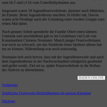
zum
und
16 vom Unter­flur­hy­dran­ten aus.
HLF
LF
Ins­ge­samt waren 18 Jugend­feu­er­wehr­leu­te, dar­un­ter auch Mäd­chen,
im Ein­satz. Beim Jugend­rot­kreuz mach­ten 16 Hel­fer mit. Davon
waren acht Neu­lin­ge nach der Grün­dung einer zwei­ten Grup­pe zum
ers­ten Mal dabei.
Nach geta­ner Arbeit spen­dier­te die Fami­lie Obert einen klei­nen
Umtrunk und anschlie­ßend gab es im Gerä­te­haus viel Lob von
Kom­man­dant Cle­mens Neu­mai­er. Manch jun­ger Feu­er­wehr­mann
war noch zu schwach, um das Strahl­rohr beim Sprit­zen allei­ne hal­
ten zu kön­nen. Hil­fe­stel­lung war noch notwendig.
Neu­mai­er hob auch her­vor, dass mit der Jugend­feu­er­wehr und auch
dem Jugend­rot­kreuz in der Nach­wuchs­ar­beit erfolg­reich gear­bei­tet
und geübt wer­de. Ziel sei es, spä­ter Feu­er­wehr­leu­te in die Rei­hen
der Akti­ven zu übernehmen.
BADEN ONLINE
Vorheriger
Zahlreiche Feuerwehr-Herbstübungen im ganzen Kinzigtal
Nächster