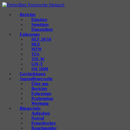
Berichte
Einsätze
Sonstiges
Einsatzliste
Fahrzeuge
20/16
HLF
MLF
MTW
TSA
‑W
TSF
‑T
GW
1000
SW
Gerätehäuser
Jugendfeuerwehr
Über uns
Berichte
Fahrzeuge
Probenplan
Werbung
Bürgerinfo
Aufgaben
Notruf
Feuerlöscher
Rauchmelder