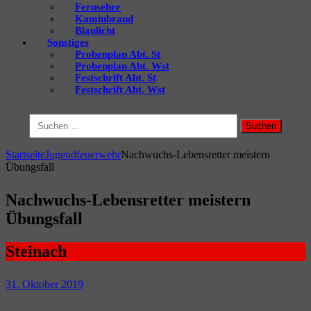
Fernseher
Kaminbrand
Blaulicht
Sonstiges
Probenplan Abt. St
Probenplan Abt. Wst
Festschrift Abt. St
Festschrift Abt. Wst
Suchen
nach:
Startseite
Jugendfeuerwehr
Nachwuchs-Lebensretter meistern
Übungsfall
Nachwuchs-Lebensretter meistern
Übungsfall
Steinach
31. Oktober 2019