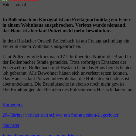
Bild 1 von 4
In Bol­len­bach im Kin­zig­tal ist am Frei­tag­nach­mit­tag ein Feu­er
in einem Wohn­haus aus­ge­bro­chen. Ver­letzt wur­de nie­mand,
das Haus ist aber laut Poli­zei nicht mehr bewohnbar.
In dem Has­la­cher Orts­teil Bol­len­bach ist am Frei­tag­nach­mit­tag ein
Feu­er in einem Wohn­haus ausgebrochen.
Laut Poli­zei wur­de kurz nach 17 Uhr über den Not­ruf der Brand in
der Bol­len­ba­cher Stra­ße gemel­det. Trotz sofor­ti­gen Ein­sat­zes der
Feu­er­weh­ren Bol­len­bach und Has­lach habe das Haus bereits lich­ter­
loh gebrannt. Alle Bewoh­ner hät­ten sich unver­letzt ret­ten kön­nen.
Das Haus ist laut Poli­zei unbe­wohn­bar, die Höhe des Scha­dens ist
aber unbe­kannt. Die Brand­ur­sa­che ist eben­so noch nicht gewiss.
Die Ermitt­lun­gen der Beam­ten des Poli­zei­re­viers Has­lach dau­ern an.
Vorheriger
20-Jähriger verletzt sich schwer am Summerslam-Lagerfeuer
Nächster
Jugendfeuerwehr war nonstop im Einsatz