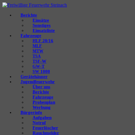
Berichte
Einsätze
Sonstiges
Einsatzliste
Fahrzeuge
20/16
HLF
MLF
MTW
TSA
‑W
TSF
‑T
GW
1000
SW
Gerätehäuser
Jugendfeuerwehr
Über uns
Berichte
Fahrzeuge
Probenplan
Werbung
Bürgerinfo
Aufgaben
Notruf
Feuerlöscher
Rauchmelder