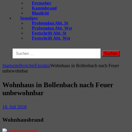
Fernseher
Kaminbrand
Blaulicht
Sonstiges
Probenplan Abt. St
Probenplan Abt. Wst
Festschrift Abt. St
Festschrift Abt. Wst
Suchen
nach:
Startseite
Berichte
Einsätze
Wohnhaus in Bollenbach nach Feuer
unbewohnbar
Wohnhaus in Bollenbach nach Feuer
unbewohnbar
18. Juli 2018
Wohnhausbrand