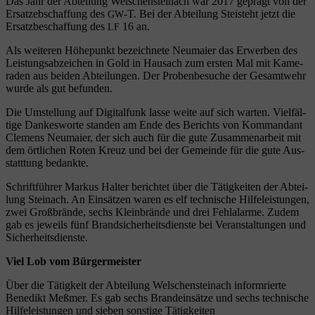
Das Jahr der Abtei­lung Wel­schen­stein­ach war 2017 geprägt von der
Ersat­zeb­schaf­fung des
‑T. Bei der Abtei­lung Stei­steht jetzt die
GW
Ersatz­be­schaf­fung des
16 an.
LF
Als wei­te­ren Höhe­punkt bezeich­ne­te Neu­mai­er das Erwer­ben des
Leis­tungs­ab­zei­chen in Gold in Hausach zum ers­ten Mal mit Kame­
ra­den aus bei­den Abtei­lun­gen. Der Pro­ben­be­su­che der Gesamt­wehr
wur­de als gut befunden.
Die Umstel­lung auf Digi­tal­funk las­se wei­te auf sich war­ten. Viel­fäl­
ti­ge Dan­kes­wor­te stan­den am Ende des Berichts von Kom­man­dant
Cle­mens Neu­mai­er, der sich auch für die gute Zusam­men­ar­beit mit
dem ört­li­chen Roten Kreuz und bei der Gemein­de für die gute Aus­
statt­tung bedankte.
Schrift­füh­rer Mar­kus Hal­ter berich­tet über die Tätig­kei­ten der Abtei­
lung Stein­ach. An Ein­sät­zen waren es elf tech­ni­sche Hil­fe­leis­tun­gen,
zwei Groß­brän­de, sechs Klein­brän­de und drei Fehl­alar­me. Zudem
gab es jeweils fünf Brand­si­cher­heits­diens­te bei Ver­an­stal­tun­gen und
Sicherheitsdienste.
Viel Lob vom Bürgermeister
Über die Tätig­keit der Abtei­lung Wel­schen­stein­ach inform­rier­te
Bene­dikt Meß­mer. Es gab sechs Brand­ein­sät­ze und sechs tech­ni­sche
Hil­fe­leis­tun­gen und sie­ben sons­ti­ge Tätigkeiten