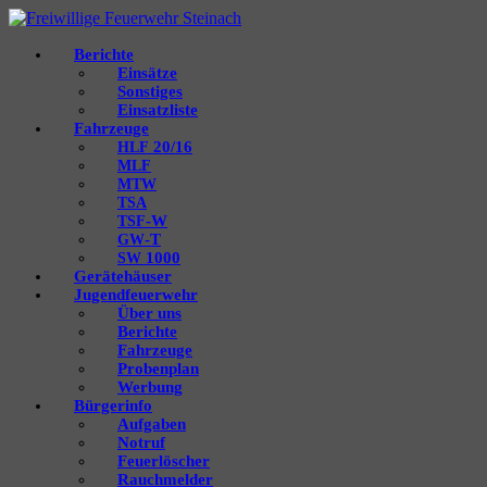
Berichte
Einsätze
Sonstiges
Einsatzliste
Fahrzeuge
20/16
HLF
MLF
MTW
TSA
‑W
TSF
‑T
GW
1000
SW
Gerätehäuser
Jugendfeuerwehr
Über uns
Berichte
Fahrzeuge
Probenplan
Werbung
Bürgerinfo
Aufgaben
Notruf
Feuerlöscher
Rauchmelder