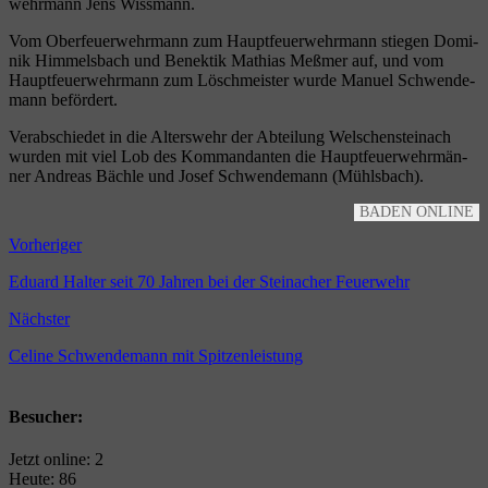
wehr­mann Jens Wissmann.
Vom Ober­feu­er­wehr­mann zum Haupt­feu­er­wehr­mann stie­gen Domi­
nik Him­mels­bach und Benek­tik Mathi­as Meß­mer auf, und vom
Haupt­feu­er­wehr­mann zum Lösch­meis­ter wur­de Manu­el Schwen­de­
mann befördert.
Ver­ab­schie­det in die Alters­wehr der Abtei­lung Wel­schen­stein­ach
wur­den mit viel Lob des Kom­man­dan­ten die Haupt­feu­er­wehr­män­
ner Andre­as Bäch­le und Josef Schwen­de­mann (Mühls­bach).
BADEN ONLINE
Vorheriger
Eduard Halter seit 70 Jahren bei der Steinacher Feuerwehr
Nächster
Celine Schwendemann mit Spitzenleistung
Besucher:
Jetzt online: 2
Heute: 86