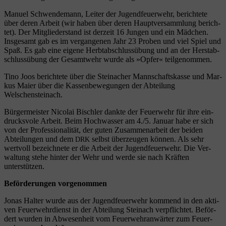
Manu­el Schwen­de­mann, Lei­ter der Jugend­feu­er­wehr, berich­te­te
über deren Arbeit (wir haben über deren Haupt­ver­samm­lung berich­
tet). Der Mit­glie­der­stand ist der­zeit 16 Jun­gen und ein Mäd­chen.
Ins­ge­samt gab es im ver­gan­ge­nen Jahr 23 Pro­ben und viel Spiel und
Spaß. Es gab eine eige­ne Herbt­ab­schluss­übung und an der Her­st­ab­
schluss­übung der Gesamt­wehr wur­de als »Opfer« teilgenommen.
Tino Joos berich­te­te über die Steinacher Mann­schafts­kas­se und Mar­
kus Mai­er über die Kas­sen­be­we­gun­gen der Abtei­lung
Welschensteinach.
Bür­ger­meis­ter Nico­lai Bisch­ler dank­te der Feu­er­wehr für ihre ein­
drucks­vo­le Arbeit. Beim Hoch­was­ser am 4./5. Janu­ar habe er sich
von der Pro­fes­sio­na­li­tät, der guten Zusam­men­ar­beit der bei­den
Abtei­lun­gen und dem
selbst über­zeu­gen kön­nen. Als sehr
DRK
wert­voll bezeich­ne­te er die Arbeit der Jugend­feu­er­wehr. Die Ver­
wal­tung ste­he hin­ter der Wehr und wer­de sie nach Kräf­ten
unterstützen.
Beför­de­run­gen vorgenommen
Jonas Hal­ter wur­de aus der Jugend­feu­er­wehr kom­mend in den akti­
ven Feu­er­wehr­dienst in der Abtei­lung Stein­ach ver­pflich­tet. Beför­
dert wur­den in Abwe­sen­heit vom Feu­er­wehr­an­wär­ter zum Feu­er­