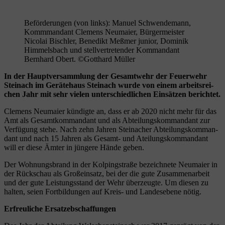
Beförderungen (von links): Manuel Schwendemann,
Kommmandant Clemens Neumaier, Bürgermeister
Nicolai Bischler, Benedikt Meßmer junior, Dominik
Himmelsbach und stellvertretender Kommandant
Bernhard Obert. ©Gotthard Müller
In der Haupt­ver­samm­lung der Gesamt­wehr der Feu­er­wehr
Stein­ach im Gerä­te­haus Stein­ach wur­de von einem arbeits­rei­
chen Jahr mit sehr vie­len unter­schied­li­chen Ein­sät­zen berichtet.
Cle­mens Neu­mai­er kün­dig­te an, dass er ab 2020 nicht mehr für das
Amt als Gesamt­kom­man­dant und als Abtei­lungs­kom­man­dant zur
Ver­fü­gung ste­he. Nach zehn Jah­ren Steinacher Abtei­lungs­kom­man­
dant und nach 15 Jah­ren als Gesamt- und Atei­lungs­kom­man­dant
will er die­se Ämter in jün­ge­re Hän­de geben.
Der Woh­nungs­brand in der Kol­ping­stra­ße bezeich­ne­te Neu­mai­er in
der Rück­schau als Groß­ein­satz, bei der die gute Zusam­men­ar­beit
und der gute Leis­tungs­stand der Wehr über­zeug­te. Um die­sen zu
hal­ten, sei­en Fort­bil­dun­gen auf Kreis- und Lan­des­ebe­ne nötig.
Erfreu­li­che Ersatzebschaffungen