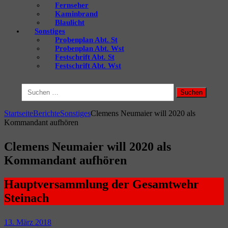
Fernseher
Kaminbrand
Blaulicht
Sonstiges
Probenplan Abt. St
Probenplan Abt. Wst
Festschrift Abt. St
Festschrift Abt. Wst
Suchen
nach:
Startseite
Berichte
Sonstiges
Clemens Neumaier will 2020 als
Kommandant aufhören
Clemens Neumaier will 2020 als
Kommandant aufhören
Hauptversammlung der Gesamtwehr
Steinach
13. März 2018