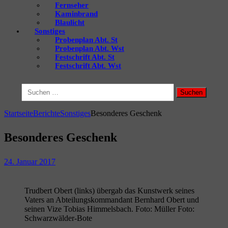
Fernseher
Kaminbrand
Blaulicht
Sonstiges
Probenplan Abt. St
Probenplan Abt. Wst
Festschrift Abt. St
Festschrift Abt. Wst
Suchen
nach:
Startseite
Berichte
Sonstiges
Besonderes Geschenk
Besonderes Geschenk
24. Januar 2017
Trudbert Obert (links) übergab das Kunstwerk seines
Vaters an Abteilungskommandant Bernhard Obert und
seinen Vize Tobias Himmelsbach. Foto: Müller Foto:
Schwarzwälder-Bote