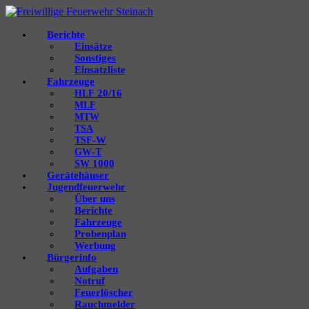
Berichte
Einsätze
Sonstiges
Einsatzliste
Fahrzeuge
20/16
HLF
MLF
MTW
TSA
‑W
TSF
‑T
GW
1000
SW
Gerätehäuser
Jugendfeuerwehr
Über uns
Berichte
Fahrzeuge
Probenplan
Werbung
Bürgerinfo
Aufgaben
Notruf
Feuerlöscher
Rauchmelder