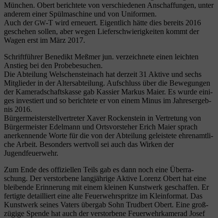
Mün­chen. Obert berich­te­te von ver­schie­de­nen Anschaf­fun­gen, unter
ande­rem einer Spül­ma­schi­ne und von Uniformen.
Auch der
‑T wird erneu­ert. Eigent­lich hät­te dies bereits 2016
GW
gesche­hen sol­len, aber wegen Lie­fer­schwie­rig­kei­ten kommt der
Wagen erst im März 2017.
Schrift­füh­rer Bene­dikt Meß­mer jun. ver­zeich­ne­te einen leich­ten
Anstieg bei den Probebesuchen.
Die Abtei­lung Welschen­steinach hat der­zeit 31 Akti­ve und sechs
Mit­glie­der in der Alters­ab­tei­lung. Auf­schluss über die Bewe­gun­gen
der Kame­rad­schafts­kas­se gab Kas­sier Mar­kus Mai­er. Es wur­de eini­
ges inves­tiert und so berich­te­te er von einem Minus im Jah­res­er­geb­
nis 2016.
Bür­ger­meis­ter­stell­ver­tre­ter Xaver Rocken­stein in Ver­tre­tung von
Bür­ger­meis­ter Edel­mann und Orts­vor­ste­her Erich Mai­er sprach
aner­ken­nen­de Wor­te für die von der Abtei­lung geleis­te­te ehren­amt­li­
che Arbeit. Beson­ders wert­voll sei auch das Wir­ken der
Jugendfeuerwehr.
Zum Ende des offi­zi­el­len Teils gab es dann noch eine Über­ra­
schung. Der ver­stor­be­ne lang­jäh­ri­ge Akti­ve Lorenz Obert hat eine
blei­ben­de Erin­ne­rung mit einem klei­nen Kunst­werk geschaf­fen. Er
fer­tig­te detail­liert eine alte Feu­er­wehr­sprit­ze im Klein­for­mat. Das
Kunst­werk sei­nes Vaters über­gab Sohn Trud­bert Obert. Eine groß­
zü­gi­ge Spen­de hat auch der ver­stor­be­ne Feu­er­wehr­ka­me­rad Josef