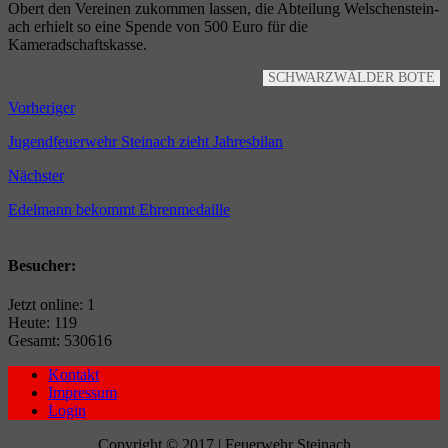
Obert den Ver­ei­nen zukom­men las­sen, die Abtei­lung Wel­schen­stein­
ach erhielt so eine Spen­de von 500 Euro für die
Kameradschaftskasse.
SCHWARZ­WÄL­DER BOTE
Vorheriger
Jugendfeuerwehr Steinach zieht Jahresbilan
Nächster
Edelmann bekommt Ehrenmedaille
Besucher:
Jetzt online: 1
Heute: 119
Gesamt: 530616
Kontakt
Impressum
Login
Copyright © 2017 | Feuerwehr Steinach