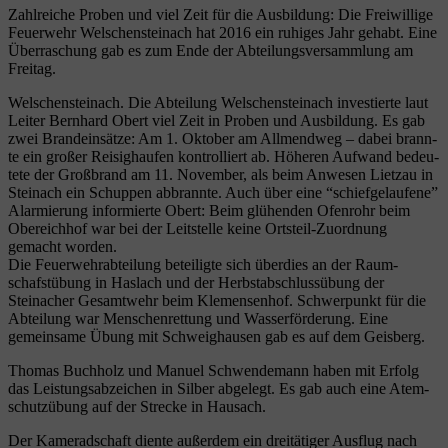
Zahl­rei­che Pro­ben und viel Zeit für die Aus­bil­dung: Die Frei­wil­li­ge
Feu­er­wehr Wel­schen­stein­ach hat 2016 ein ruhi­ges Jahr gehabt. Eine
Über­ra­schung gab es zum Ende der Abtei­lungs­ver­samm­lung am
Freitag.
Wel­schen­stein­ach. Die Abtei­lung Wel­schen­stein­ach inves­tier­te laut
Lei­ter Bern­hard Obert viel Zeit in Pro­ben und Aus­bil­dung. Es gab
zwei Brand­ein­sät­ze: Am 1. Okto­ber am All­mend­weg – dabei brann­
te ein gro­ßer Rei­sig­hau­fen kon­trol­liert ab. Höhe­ren Auf­wand bedeu­
te­te der Groß­brand am 11. Novem­ber, als beim Anwe­sen Liet­zau in
Stein­ach ein Schup­pen abbrann­te. Auch über eine “schief­ge­lau­fe­ne”
Alar­mie­rung infor­mier­te Obert: Beim glü­hen­den Ofen­rohr beim
Ober­eich­hof war bei der Leit­stel­le kei­ne Orts­teil-Zuord­nung
gemacht worden.
Die Feu­er­wehr­ab­tei­lung betei­lig­te sich über­dies an der Raum­
schafst­übung in Has­lach und der Herbst­ab­schluss­übung der
Steinacher Gesamt­wehr beim Kle­men­sen­hof. Schwer­punkt für die
Abtei­lung war Men­schen­ret­tung und Was­ser­för­de­rung. Eine
gemein­sa­me Übung mit Schweig­hau­sen gab es auf dem Geisberg.
Tho­mas Buch­holz und Manu­el Schwen­de­mann haben mit Erfolg
das Leis­tungs­ab­zei­chen in Sil­ber abge­legt. Es gab auch eine Atem­
schutz­übung auf der Stre­cke in Hausach.
Der Kame­rad­schaft dien­te außer­dem ein drei­tä­ti­ger Aus­flug nach