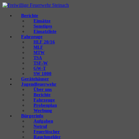
Berichte
Einsätze
Sonstiges
Einsatzliste
Fahrzeuge
20/16
HLF
MLF
MTW
TSA
‑W
TSF
‑T
GW
1000
SW
Gerätehäuser
Jugendfeuerwehr
Über uns
Berichte
Fahrzeuge
Probenplan
Werbung
Bürgerinfo
Aufgaben
Notruf
Feuerlöscher
Rauchmelder