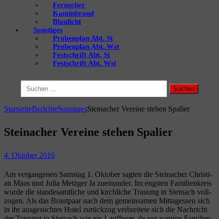
Fernseher
Kaminbrand
Blaulicht
Sonstiges
Probenplan Abt. St
Probenplan Abt. Wst
Festschrift Abt. St
Festschrift Abt. Wst
Suchen
nach:
Startseite
Berichte
Sonstiges
Steinacher Vereine stehen Spalier
Steinacher Vereine stehen Spalier
4. Oktober 2016
Am ver­gan­ge­nen Sams­tag 1. Okto­ber sag­ten die Steinacher Chris­ti­
an Maas und Julia Metz­ger Ja zuein­an­der. Im engs­ten Fami­li­en­kreis
wur­de die stan­des­amt­li­che und kirch­li­che Trau­ung in Stein­ach voll­
zo­gen. Als das Braut­paar nach dem gemein­sa­men Mit­tag­essen sich
in ihr aus­ge­such­tes Hotel zurück­zog ver­brei­te­te sich die Nach­richt
der Trau­ung in Stein­ach wie ein Lauf­feu­er, da nur weni­ge Fami­li­en­