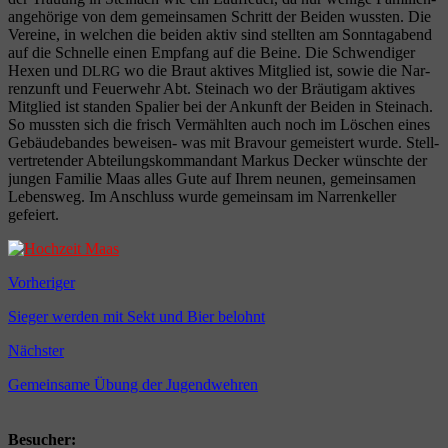
an­ge­hö­ri­ge von dem gemein­sa­men Schritt der Bei­den wuss­ten. Die
Ver­ei­ne, in wel­chen die bei­den aktiv sind stell­ten am Sonn­tag­abend
auf die Schnel­le einen Emp­fang auf die Bei­ne. Die Schwen­di­ger
Hexen und
wo die Braut akti­ves Mit­glied ist, sowie die Nar­
DLRG
ren­zunft und Feu­er­wehr Abt. Stein­ach wo der Bräu­ti­gam akti­ves
Mit­glied ist stan­den Spa­lier bei der Ankunft der Bei­den in Stein­ach.
So muss­ten sich die frisch Ver­mähl­ten auch noch im Löschen eines
Gebäu­de­ban­des bewei­sen- was mit Bra­vour gemeis­tert wur­de. Stell­
ver­tre­ten­der Abtei­lungs­kom­man­dant Mar­kus Decker wünsch­te der
jun­gen Fami­lie Maas alles Gute auf Ihrem neu­nen, gemein­sa­men
Lebens­weg. Im Anschluss wur­de gemein­sam im Nar­ren­kel­ler
gefeiert.
Vorheriger
Sieger werden mit Sekt und Bier belohnt
Nächster
Gemeinsame Übung der Jugendwehren
Besucher: