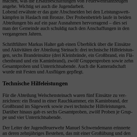
machen, was die Ersatz­be­schaf­fun­gen von Feu­er­wehr­fahr­zeu­gen
ange­he. Wich­tig sei auch die Jugendarbeit.
Lobend erwähn­te er das gute Abschnei­den bei den Leis­tungs­wett­
kämp­fen in Has­lach mit Bron­ze. Der Pro­ben­be­trieb lau­fe in bei­den
Abtei­lun­gen bis auf ein paar Aus­nah­men her­vor­ra­gend – dies sei
man der Gemein­de auch schul­dig nach den Anschaf­fun­gen in den
ver­gan­ge­nen Jahren.
Schrift­füh­rer Mar­kus Hal­ter gab einen Über­blick über die Ein­sät­ze
und Akti­vi­tä­ten der Abtei­lung Stein­ach: drei tech­ni­sche Hil­fe­leis­tun­
gen, sechs Brand­ein­sät­ze (drei Klein­brän­de, ein Groß­brand, ein Flä­
chen­brand und ein Kamin­brand), zwölf Grup­pen­pro­ben sowie zehn
Gesamt­pro­ben und Unter­richts­aben­de. Auch die Kame­rad­schaft
wur­de mit Fes­ten und Aus­flü­gen gepflegt.
Technische Hilfeleistungen
Für die Abtei­lung Wel­schen­stein­ach waren fünf Ein­sät­ze zu ver­
zeich­nen: ein Brand in einer Rauch­kam­mer, ein Kamin­brand, der
Groß­brand im Säge­werk sowie zwei tech­ni­sche Hil­fe­leis­tun­gen.
Dar­über hin­aus gab es sechs Gesamt­pro­ben, zwölf Pro­ben je Grup­
pe und vier Unterrichtsabende.
Der Lei­ter der Jugend­feu­er­wehr Manu­el Schwen­de­mann erin­ner­te
an deren zehn­jäh­ri­ges Bestehen, das mit einer Groß­übung und den