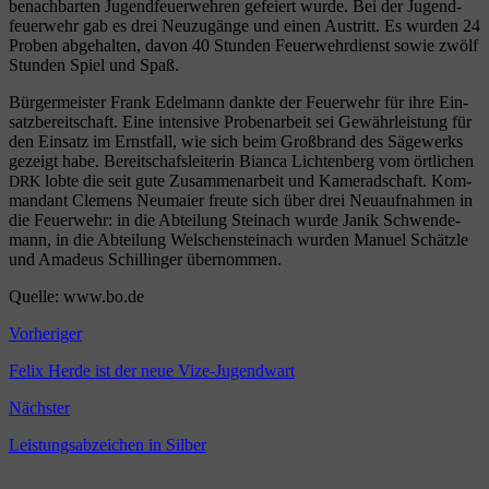
benach­bar­ten Jugend­feu­er­weh­ren gefei­ert wur­de. Bei der Jugend­
feu­er­wehr gab es drei Neu­zu­gän­ge und einen Aus­tritt. Es wur­den 24
Pro­ben abge­hal­ten, davon 40 Stun­den Feu­er­wehr­dienst sowie zwölf
Stun­den Spiel und Spaß.
Bür­ger­meis­ter Frank Edel­mann dank­te der Feu­er­wehr für ihre Ein­
satz­be­reit­schaft. Eine inten­si­ve Pro­ben­ar­beit sei Gewähr­leis­tung für
den Ein­satz im Ernst­fall, wie sich beim Groß­brand des Säge­werks
gezeigt habe. Bereit­schafs­lei­te­rin Bian­ca Lich­ten­berg vom ört­li­chen
lob­te die seit gute Zusam­men­ar­beit und Kame­rad­schaft. Kom­
DRK
man­dant Cle­mens Neu­mai­er freu­te sich über drei Neu­auf­nah­men in
die Feu­er­wehr: in die Abtei­lung Stein­ach wur­de Janik Schwen­de­
mann, in die Abtei­lung Wel­schen­stein­ach wur­den Manu­el Schätz­le
und Ama­de­us Schil­lin­ger übernommen.
Quel­le: www.bo.de
Vorheriger
Felix Herde ist der neue Vize-Jugendwart
Nächster
Leistungsabzeichen in Silber