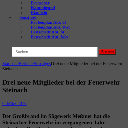
Fernseher
Kaminbrand
Blaulicht
Sonstiges
Probenplan Abt. St
Probenplan Abt. Wst
Festschrift Abt. St
Festschrift Abt. Wst
Suchen
nach:
Startseite
Berichte
Sonstiges
Drei neue Mitglieder bei der Feuerwehr
Steinach
Drei neue Mitglieder bei der Feuerwehr
Steinach
9. März 2016
Der Großbrand im Sägewerk Meßmer hat die
Steinacher Feuerwehr im vergangenen Jahr