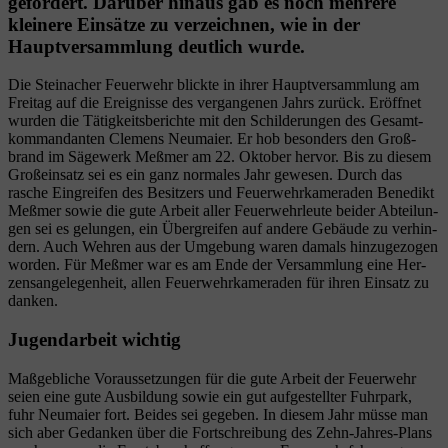
gefordert. Darüber hinaus gab es noch mehrere
kleinere Einsätze zu verzeichnen, wie in der
Hauptversammlung deutlich wurde.
Die Steinacher Feu­er­wehr blick­te in ihrer Haupt­ver­samm­lung am
Frei­tag auf die Ereig­nis­se des ver­gan­ge­nen Jahrs zurück. Eröff­net
wur­den die Tätig­keits­be­rich­te mit den Schil­de­run­gen des Gesamt­
kom­man­dan­ten Cle­mens Neu­mai­er. Er hob beson­ders den Groß­
brand im Säge­werk Meß­mer am 22. Okto­ber her­vor. Bis zu die­sem
Groß­ein­satz sei es ein ganz nor­ma­les Jahr gewe­sen. Durch das
rasche Ein­grei­fen des Besit­zers und Feu­er­wehr­ka­me­ra­den Bene­dikt
Meß­mer sowie die gute Arbeit aller Feu­er­wehr­leu­te bei­der Abtei­lun­
gen sei es gelun­gen, ein Über­grei­fen auf ande­re Gebäu­de zu ver­hin­
dern. Auch Weh­ren aus der Umge­bung waren damals hin­zu­ge­zo­gen
wor­den. Für Meß­mer war es am Ende der Ver­samm­lung eine Her­
zens­an­ge­le­gen­heit, allen Feu­er­wehr­ka­me­ra­den für ihren Ein­satz zu
danken.
Jugendarbeit wichtig
Maß­geb­li­che Vor­aus­set­zun­gen für die gute Arbeit der Feu­er­wehr
sei­en eine gute Aus­bil­dung sowie ein gut auf­ge­stell­ter Fuhr­park,
fuhr Neu­mai­er fort. Bei­des sei gege­ben. In die­sem Jahr müs­se man
sich aber Gedan­ken über die Fort­schrei­bung des Zehn-Jah­res-Plans