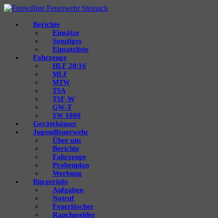
Berichte
Einsätze
Sonstiges
Einsatzliste
Fahrzeuge
20/16
HLF
MLF
MTW
TSA
‑W
TSF
‑T
GW
1000
SW
Gerätehäuser
Jugendfeuerwehr
Über uns
Berichte
Fahrzeuge
Probenplan
Werbung
Bürgerinfo
Aufgaben
Notruf
Feuerlöscher
Rauchmelder