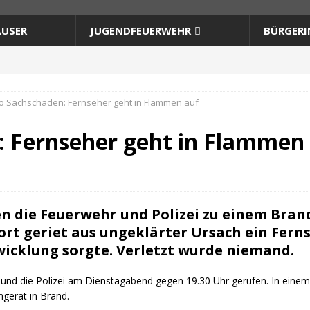
USER
JUGENDFEUERWEHR
BÜRGERI
ro Sachschaden: Fernseher geht in Flammen auf
: Fernseher geht in Flammen
 die Feuerwehr und Polizei zu einem Brand
ort geriet aus ungeklärter Ursach ein Fern
wicklung sorgte. Verletzt wurde niemand.
r und die Poli­zei am Diens­tag­abend gegen 19.30 Uhr geru­fen. In ein
h­ge­rät in Brand.