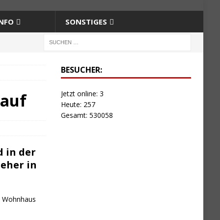
NFO
SONSTIGES
BESUCHER:
Jetzt online: 3
 auf
Heute: 257
Gesamt: 530058
 in der
seher in
em Wohn­haus