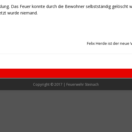
ick­lung. Das Feu­er konn­te durch die Bewoh­ner selbst­stän­dig gelöscht 
letzt wur­de niemand.
Felix Herde ist der neue
Copyright © 2017 | Feuerwehr Steinach