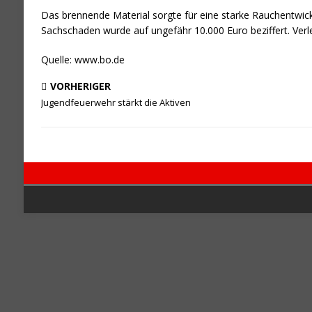
Das bren­nen­de Mate­ri­al sorg­te für eine star­ke Rauch­ent­w
Sach­scha­den wur­de auf unge­fähr 10.000 Euro bezif­fert. Ver­
Quel­le: www.bo.de
VORHERIGER
Jugendfeuerwehr stärkt die Aktiven