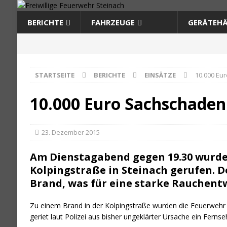
BERICHTE
FAHRZEUGE
GERÄTEHÄ
STARTSEITE
BERICHTE
EINSÄTZE
10.000 Eu
10.000 Euro Sachschaden
23. Dezember 2015
Am Dienstagabend gegen 19.30 wurden
Kolpingstraße in Steinach gerufen. D
Brand, was für eine starke Rauchent
Zu einem Brand in der Kol­ping­stra­ße wur­den die Feu­er­weh
geriet laut Poli­zei aus bis­her unge­klär­ter Ursa­che ein Fern­se