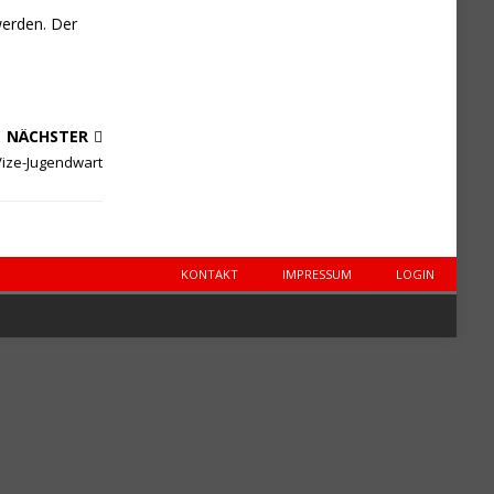
wer­den. Der
NÄCHSTER
 Vize-Jugendwart
KONTAKT
IMPRESSUM
LOGIN