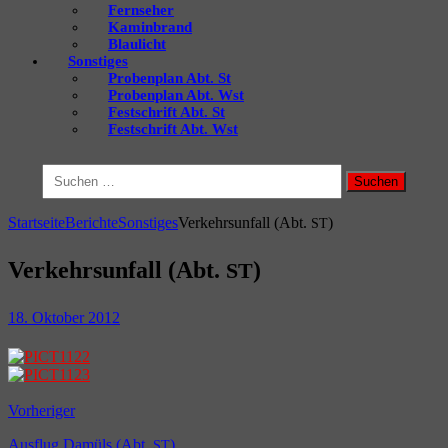
Fernseher
Kaminbrand
Blaulicht
Sonstiges
Probenplan Abt. St
Probenplan Abt. Wst
Festschrift Abt. St
Festschrift Abt. Wst
Suchen
nach:
Startseite
Berichte
Sonstiges
Verkehrsunfall (Abt.
)
ST
Verkehrsunfall (Abt.
)
ST
18. Oktober 2012
Vorheriger
Ausflug Damüls (Abt.
)
ST