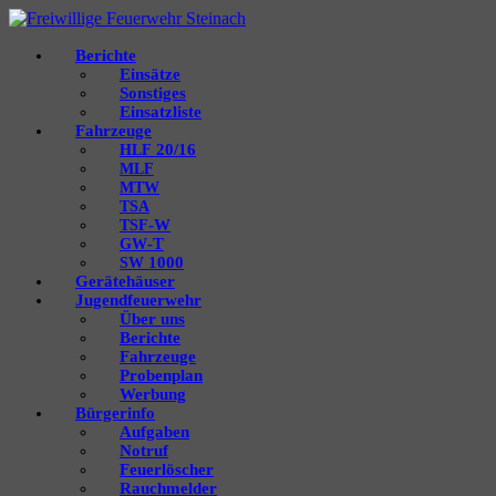
Berichte
Einsätze
Sonstiges
Einsatzliste
Fahrzeuge
20/16
HLF
MLF
MTW
TSA
‑W
TSF
‑T
GW
1000
SW
Gerätehäuser
Jugendfeuerwehr
Über uns
Berichte
Fahrzeuge
Probenplan
Werbung
Bürgerinfo
Aufgaben
Notruf
Feuerlöscher
Rauchmelder