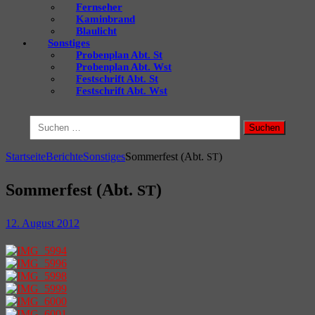
Fernseher
Kaminbrand
Blaulicht
Sonstiges
Probenplan Abt. St
Probenplan Abt. Wst
Festschrift Abt. St
Festschrift Abt. Wst
Suchen
nach:
Startseite
Berichte
Sonstiges
Sommerfest (Abt.
)
ST
Sommerfest (Abt.
)
ST
12. August 2012