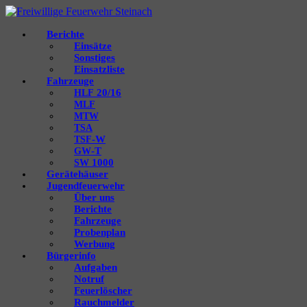
Berichte
Einsätze
Sonstiges
Einsatzliste
Fahrzeuge
20/16
HLF
MLF
MTW
TSA
‑W
TSF
‑T
GW
1000
SW
Gerätehäuser
Jugendfeuerwehr
Über uns
Berichte
Fahrzeuge
Probenplan
Werbung
Bürgerinfo
Aufgaben
Notruf
Feuerlöscher
Rauchmelder